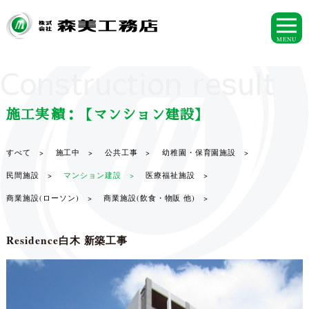
MENU
Construction result
施工実績：【マンション建設】
すべて >
施工中 >
公共工事 >
幼稚園・保育園施設 >
民間施設 >
マンション建設 >
医療福祉施設 >
商業施設(ローソン) >
商業施設(飲食・物販 他) >
Residence白木 新築工事