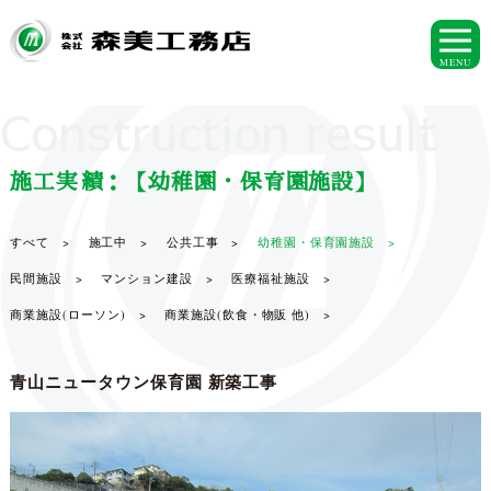
MENU
Construction result
施工実績：【幼稚園・保育園施設】
すべて >
施工中 >
公共工事 >
幼稚園・保育園施設 >
民間施設 >
マンション建設 >
医療福祉施設 >
商業施設(ローソン) >
商業施設(飲食・物販 他) >
青山ニュータウン保育園 新築工事