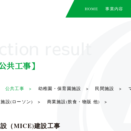
HOME
事業内容
ction result
公共工事】
公共工事 >
幼稚園・保育園施設 >
民間施設 >
施設(ローソン) >
商業施設(飲食・物販 他) >
設（MICE)建設工事