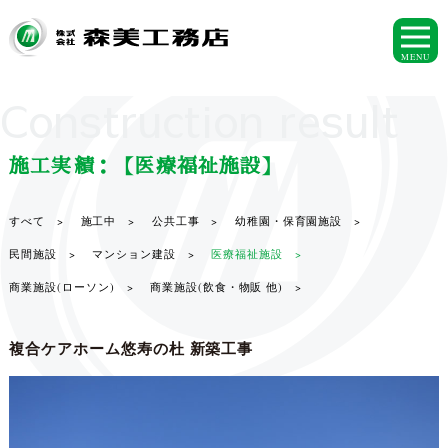
MENU
Construction result
施工実績：【医療福祉施設】
すべて >
施工中 >
公共工事 >
幼稚園・保育園施設 >
民間施設 >
マンション建設 >
医療福祉施設 >
商業施設(ローソン) >
商業施設(飲食・物販 他) >
複合ケアホーム悠寿の杜 新築工事