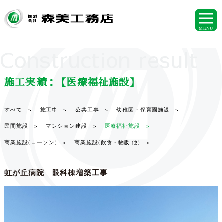
MENU
Construction result
施工実績：【医療福祉施設】
すべて >
施工中 >
公共工事 >
幼稚園・保育園施設 >
民間施設 >
マンション建設 >
医療福祉施設 >
商業施設(ローソン) >
商業施設(飲食・物販 他) >
虹が丘病院 眼科棟増築工事