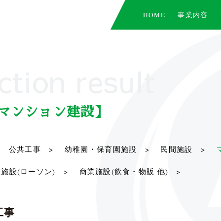
HOME
事業内容
ction result
マンション建設】
公共工事 >
幼稚園・保育園施設 >
民間施設 >
施設(ローソン) >
商業施設(飲食・物販 他) >
工事