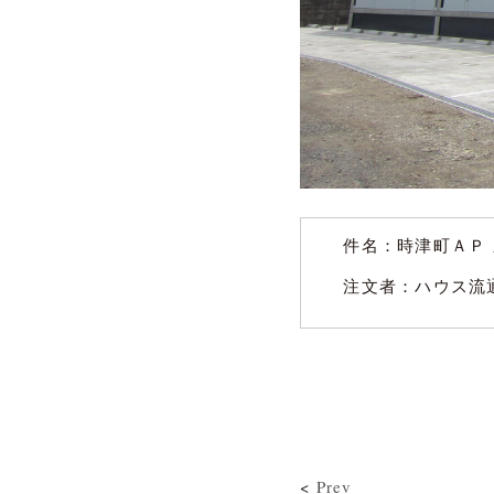
件名：
時津町ＡＰ
注文者：ハウス流
<
Prev