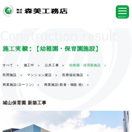
MENU
Construction result
施工実績：【幼稚園・保育園施設】
すべて >
施工中 >
公共工事 >
幼稚園・保育園施設 >
民間施設 >
マンション建設 >
医療福祉施設 >
商業施設(ローソン) >
商業施設(飲食・物販 他) >
城山保育園 新築工事