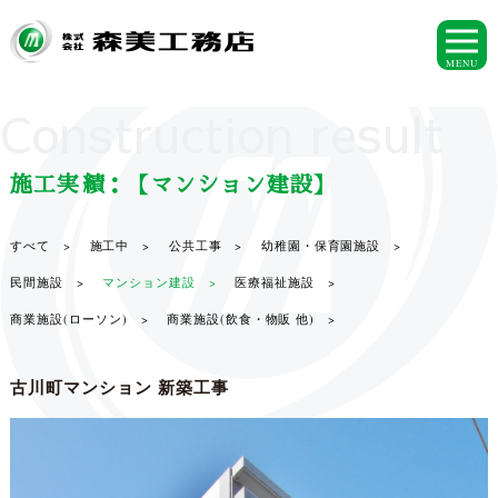
MENU
Construction result
施工実績：【マンション建設】
すべて >
施工中 >
公共工事 >
幼稚園・保育園施設 >
民間施設 >
マンション建設 >
医療福祉施設 >
商業施設(ローソン) >
商業施設(飲食・物販 他) >
古川町マンション 新築工事