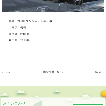
件名：
古川町マンション 新築工事
エリア：長崎
注文者：坪田 様
竣工年：2015年
<
Prev
施設実績一覧へ
Next
>
お問い合わせ