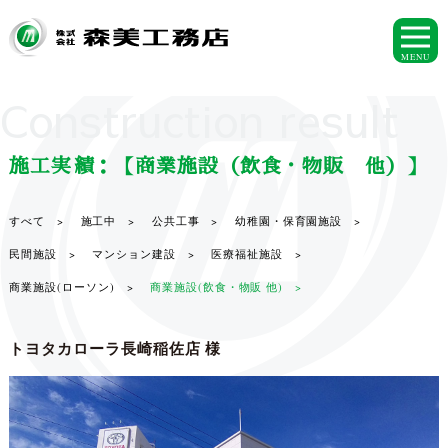
MENU
Construction result
施工実績：【商業施設（飲食・物販 他）】
すべて >
施工中 >
公共工事 >
幼稚園・保育園施設 >
民間施設 >
マンション建設 >
医療福祉施設 >
商業施設(ローソン) >
商業施設(飲食・物販 他) >
トヨタカローラ長崎稲佐店 様