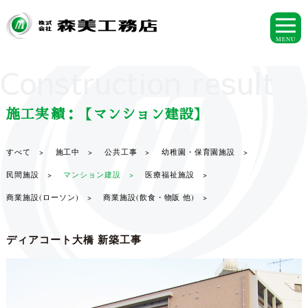
MENU
Construction result
施工実績：【マンション建設】
すべて >
施工中 >
公共工事 >
幼稚園・保育園施設 >
民間施設 >
マンション建設 >
医療福祉施設 >
商業施設(ローソン) >
商業施設(飲食・物販 他) >
ディアコート大橋 新築工事