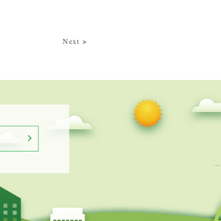
Next
>