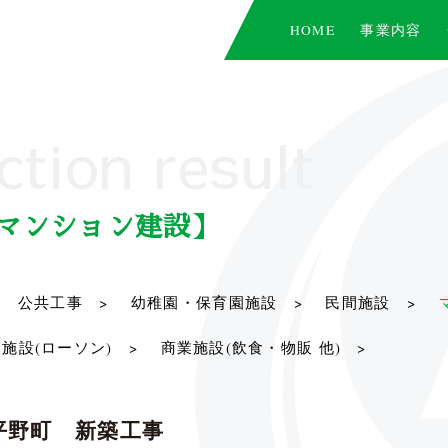
HOME
事業内容
ction result
マンション建設】
公共工事 >
幼稚園・保育園施設 >
民間施設 >
施設(ローソン) >
商業施設(飲食・物販 他) >
平野町 新築工事