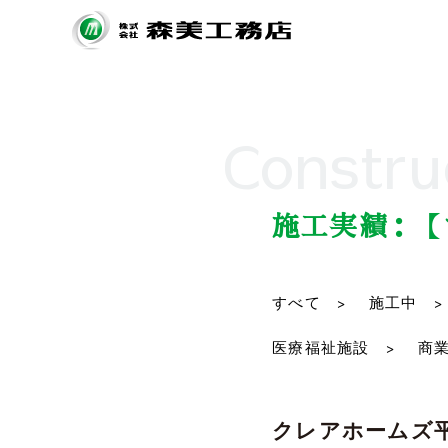
Constru
施工実績：【
すべて >
施工中 >
医療福祉施設 >
商業
クレアホームズ